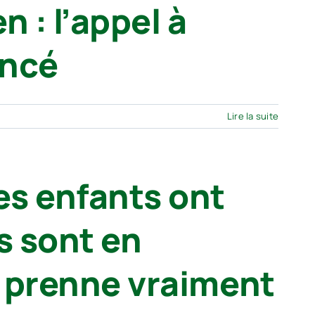
 : l’appel à
ancé
Lire la suite
es enfants ont
s sont en
n prenne vraiment