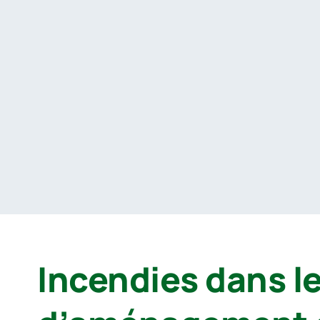
Passer
au
contenu
Incendies dans l