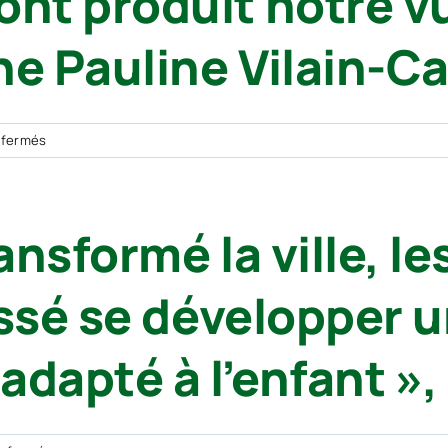
t produit notre vul
e Pauline Vilain-Ca
sur
 fermés
Incendies
dans
le
ansformé la ville, le
Sud-
Ouest
:
issé se développer
« Nos
choix
d’aménagement
adapté à l’enfant »,
ont
produit
notre
vulnérabilité »