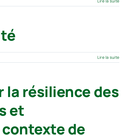
Lire la suite
nté
Lire la suite
 la résilience des
s et
n contexte de