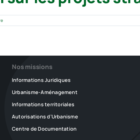
les
élus
re
locaux,
une
réponse
concrète
pour
les
habitants
Nos missions
Informations Juridiques
Urbanisme-Aménagement
Informations territoriales
Autorisations d’Urbanisme
Centre de Documentation