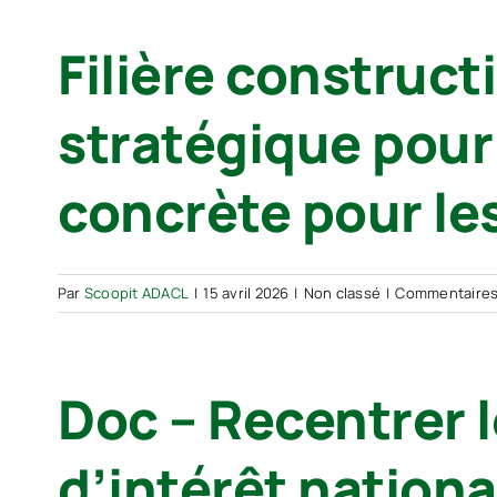
Filière construct
stratégique pour
concrète pour le
Par
Scoopit ADACL
|
15 avril 2026
|
Non classé
|
Commentaires
Doc – Recentrer
d’intérêt nationa