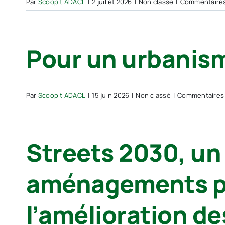
Par
Scoopit ADACL
|
2 juillet 2026
|
Non classé
|
Commentaire
Pour un urbanism
Par
Scoopit ADACL
|
15 juin 2026
|
Non classé
|
Commentaires
Streets 2030, un 
aménagements po
l’amélioration d