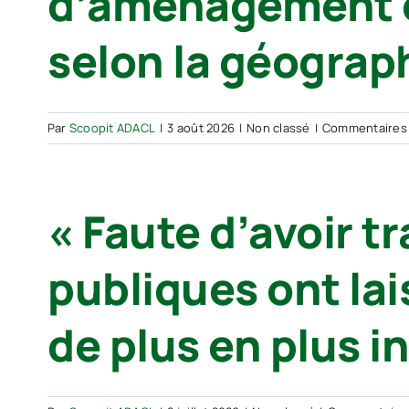
d’aménagement on
selon la géograph
Par
Scoopit ADACL
|
3 août 2026
|
Non classé
|
Commentaires
« Faute d’avoir tr
publiques ont la
de plus en plus in