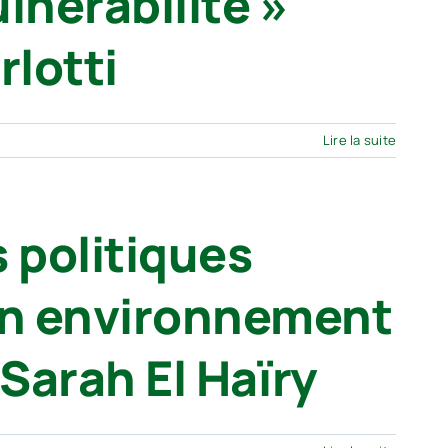
nérabilité »
rlotti
Lire la suite
s politiques
 un environnement
 Sarah El Haïry