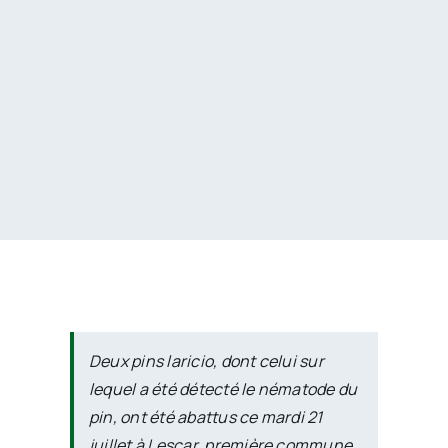
Passer
au
contenu
Deux pins laricio, dont celui sur
lequel a été détecté le nématode du
pin, ont été abattus ce mardi 21
juillet à Lescar, première commune