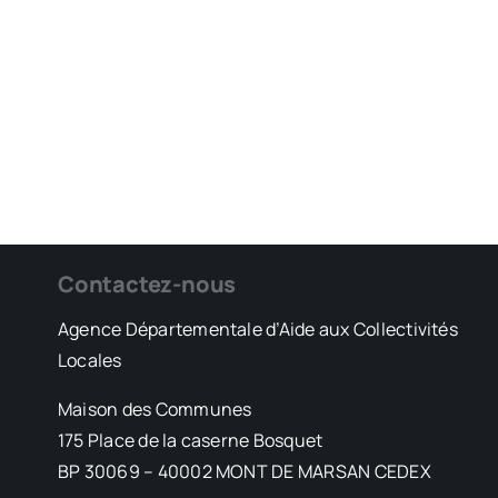
Contactez-nous
Agence Départementale d’Aide aux Collectivités
Locales
Maison des Communes
175 Place de la caserne Bosquet
BP 30069 – 40002 MONT DE MARSAN CEDEX