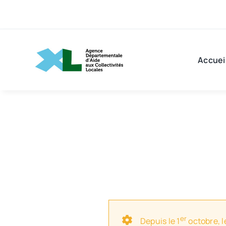
Passer
au
contenu
Accuei
er
Depuis le 1
octobre, l