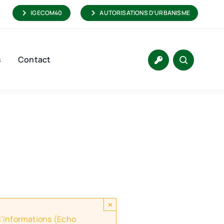
IGECOM40
AUTORISATIONS D’URBANISME
s
Contact
×
 d’informations (Echo