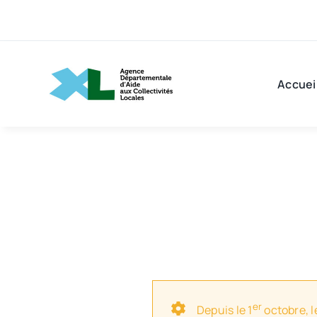
Passer
au
contenu
Accuei
er
Depuis le 1
octobre, l