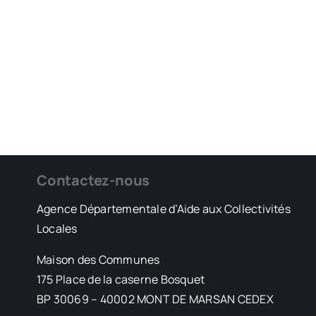
Contactez-nous
Agence Départementale d’Aide aux Collectivités
Locales
Maison des Communes
175 Place de la caserne Bosquet
BP 30069 – 40002 MONT DE MARSAN CEDEX