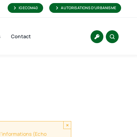
IGECOM40
AUTORISATIONS D’URBANISME
s
Contact
×
 d’informations (Echo