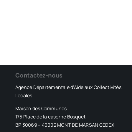
Contactez-nous
Agence Départementale d’Aide aux Collectivités
Locales
Maison des Communes
175 Place de la caserne Bosquet
BP 30069 – 40002 MONT DE MARSAN CEDEX