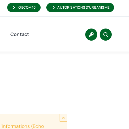
IGECOM40
AUTORISATIONS D’URBANISME
s
Contact
×
 d’informations (Echo