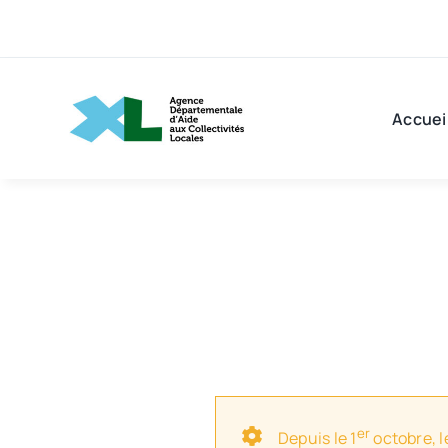
Passer
au
contenu
Accuei
er
Depuis le 1
octobre, l