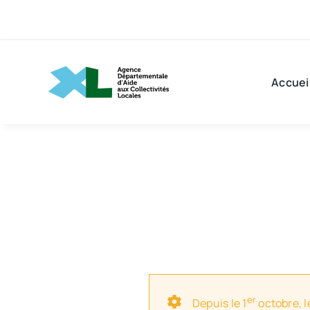
Passer
au
contenu
Accuei
er
Depuis le 1
octobre, l