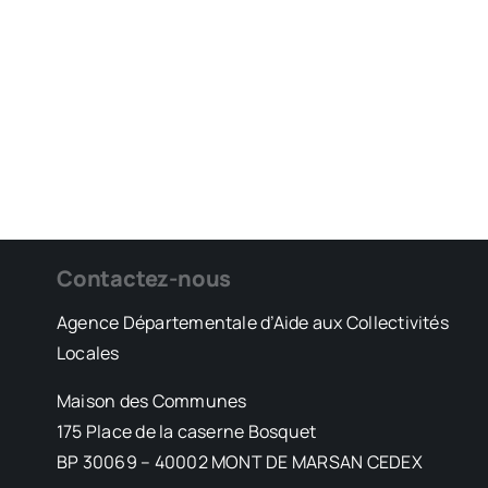
Contactez-nous
Agence Départementale d’Aide aux Collectivités
Locales
Maison des Communes
175 Place de la caserne Bosquet
BP 30069 – 40002 MONT DE MARSAN CEDEX