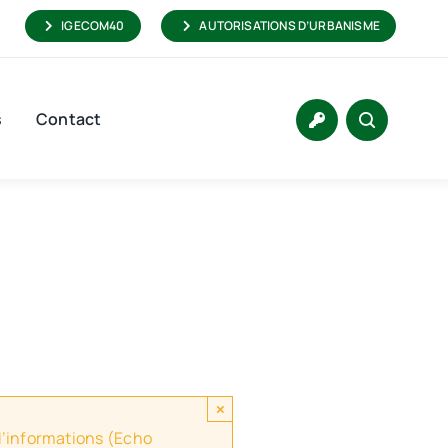
IGECOM40
AUTORISATIONS D’URBANISME
s
Contact
×
 d’informations (Echo