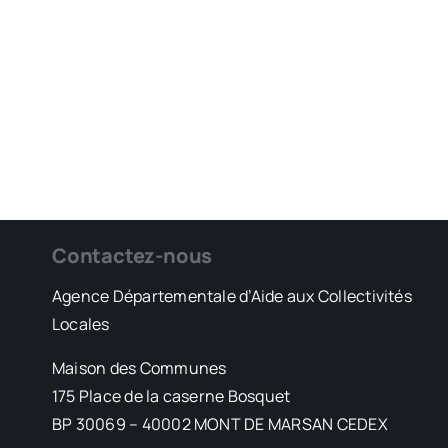
Contactez-nous
Agence Départementale d’Aide aux Collectivités
Locales
Maison des Communes
175 Place de la caserne Bosquet
BP 30069 – 40002 MONT DE MARSAN CEDEX