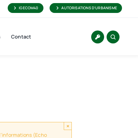
IGECOM40
AUTORISATIONS D’URBANISME
s
Contact
×
 d’informations (Echo