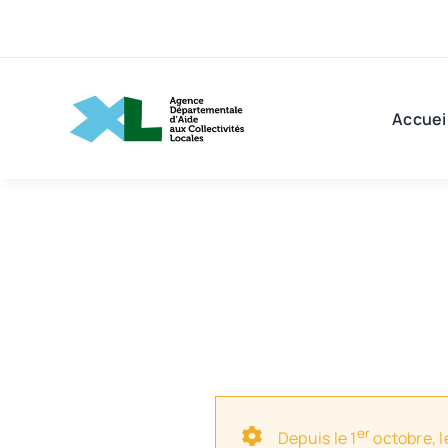
Passer
au
contenu
Accuei
er
Depuis le 1
octobre, l