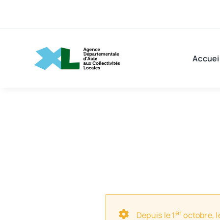
Passer
au
contenu
Accuei
er
Depuis le 1
octobre, l