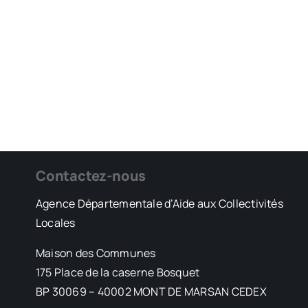
Contactez-nous
Agence Départementale d’Aide aux Collectivités
Locales
Maison des Communes
175 Place de la caserne Bosquet
BP 30069 – 40002 MONT DE MARSAN CEDEX