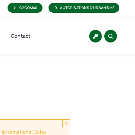
IGECOM40
AUTORISATIONS D’URBANISME
s
Contact
×
 d’informations (Echo