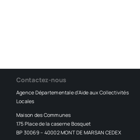
Contactez-nous
Agence Départementale d’Aide aux Collectivités
Locales
Maison des Communes
175 Place de la caserne Bosquet
BP 30069 – 40002 MONT DE MARSAN CEDEX