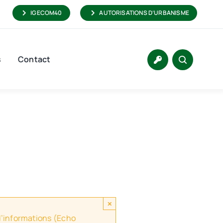
IGECOM40
AUTORISATIONS D’URBANISME
s
Contact
×
 d’informations (Echo