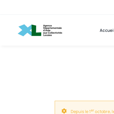
Passer
au
contenu
Accuei
er
Depuis le 1
octobre, l