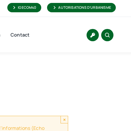
IGECOM40
AUTORISATIONS D’URBANISME
s
Contact
×
 d’informations (Echo