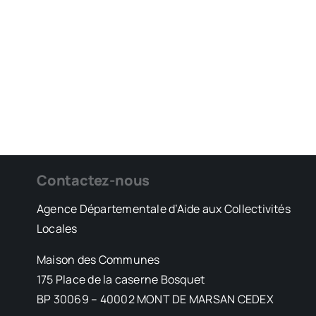
Contactez-nous
Agence Départementale d’Aide aux Collectivités
Locales
Maison des Communes
175 Place de la caserne Bosquet
BP 30069 – 40002 MONT DE MARSAN CEDEX