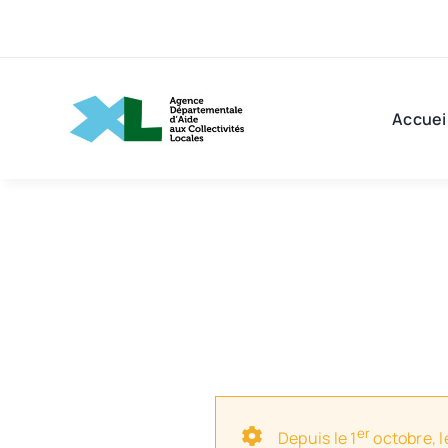
Passer
au
contenu
Accuei
er
Depuis le 1
octobre, l