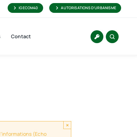
IGECOM40
AUTORISATIONS D’URBANISME
s
Contact
×
 d’informations (Echo