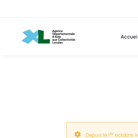
Passer
au
contenu
Accuei
er
Depuis le 1
octobre, l