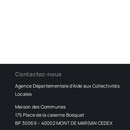
Contactez-nous
Agence Départementale d’Aide aux Collectivités
Locales
Maison des Communes
175 Place de la caserne Bosquet
BP 30069 – 40002 MONT DE MARSAN CEDEX