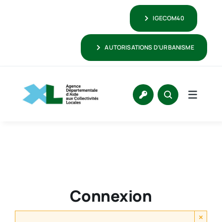
Passer
IGECOM40
au
contenu
AUTORISATIONS D’URBANISME
Connexion
×