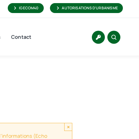
IGECOM40
AUTORISATIONS D’URBANISME
s
Contact
×
 d’informations (Echo