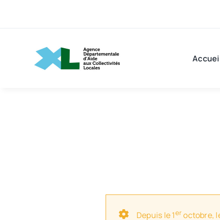
Passer
au
contenu
Accuei
er
Depuis le 1
octobre, l