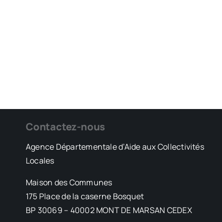
Contactez-nous
Agence Départementale d’Aide aux Collectivités
Locales
Maison des Communes
175 Place de la caserne Bosquet
BP 30069 – 40002 MONT DE MARSAN CEDEX