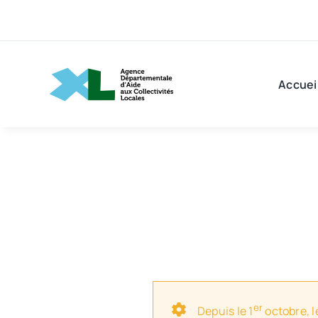
Passer
au
contenu
Accuei
er
Depuis le 1
octobre, l