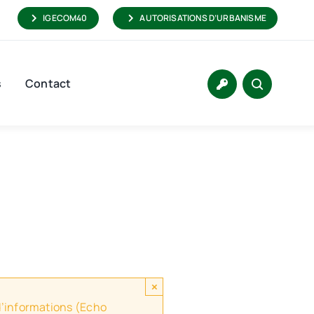
IGECOM40
AUTORISATIONS D’URBANISME
s
Contact
×
 d’informations (Echo