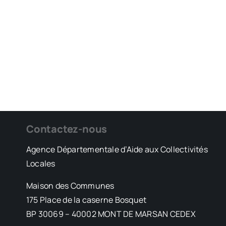
Contactez-nous
Agence Départementale d’Aide aux Collectivités
Locales
Maison des Communes
175 Place de la caserne Bosquet
BP 30069 – 40002 MONT DE MARSAN CEDEX