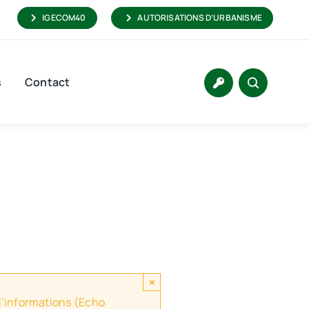
IGECOM40
AUTORISATIONS D’URBANISME
s
Contact
×
 d’informations (Echo