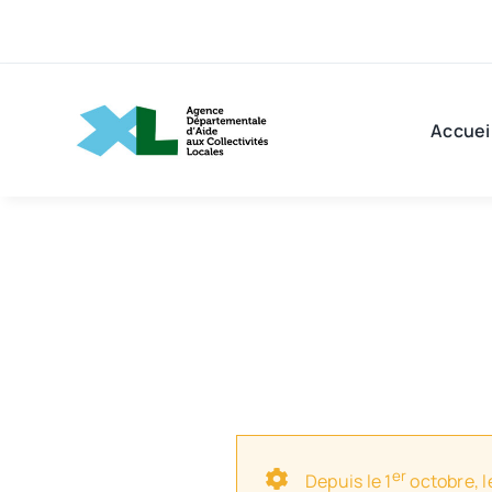
Passer
au
contenu
Accuei
er
Depuis le 1
octobre, l