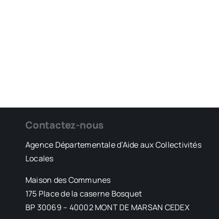
Contactez-nous
Agence Départementale d’Aide aux Collectivités
Locales
Maison des Communes
175 Place de la caserne Bosquet
BP 30069 – 40002 MONT DE MARSAN CEDEX