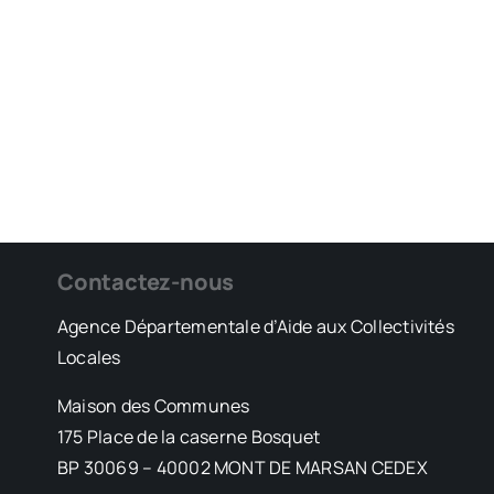
Contactez-nous
Agence Départementale d’Aide aux Collectivités
Locales
Maison des Communes
175 Place de la caserne Bosquet
BP 30069 – 40002 MONT DE MARSAN CEDEX