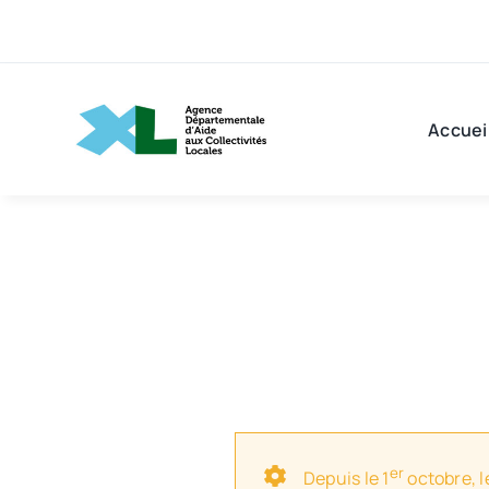
Passer
au
contenu
Accuei
er
Depuis le 1
octobre, l