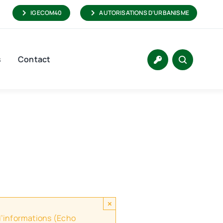
IGECOM40
AUTORISATIONS D’URBANISME
s
Contact
×
 d’informations (Echo