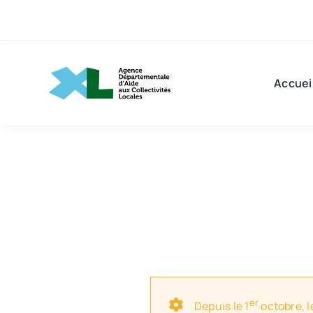
Passer
au
contenu
Accuei
er
Depuis le 1
octobre, l