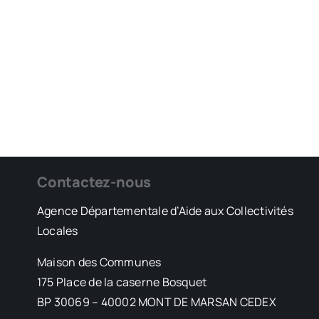
Contactez-nous
Agence Départementale d’Aide aux Collectivités
Locales
Maison des Communes
175 Place de la caserne Bosquet
BP 30069 – 40002 MONT DE MARSAN CEDEX