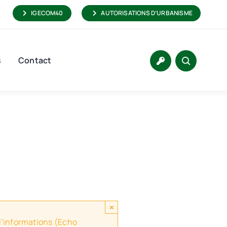
IGECOM40
AUTORISATIONS D’URBANISME
s
Contact
×
 d’informations (Echo