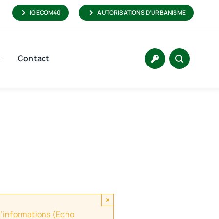
IGECOM40
AUTORISATIONS D’URBANISME
s
Contact
×
 d’informations (Echo