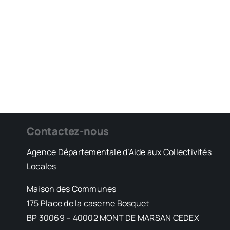
Contactez-nous
Agence Départementale d’Aide aux Collectivités
Locales
Maison des Communes
175 Place de la caserne Bosquet
BP 30069 – 40002 MONT DE MARSAN CEDEX