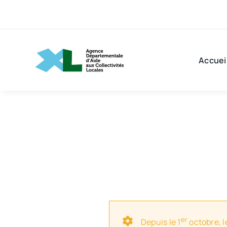
Passer
au
contenu
Accuei
er
Depuis le 1
octobre, l