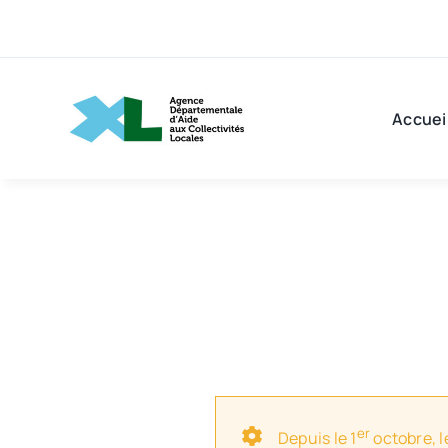
Passer
au
contenu
Accuei
er
Depuis le 1
octobre, l