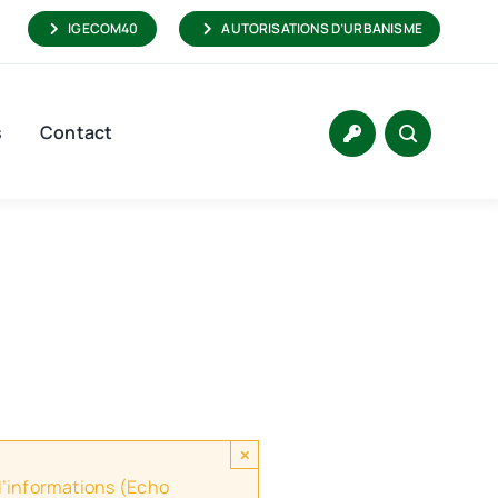
IGECOM40
AUTORISATIONS D’URBANISME
s
Contact
×
 d’informations (Echo