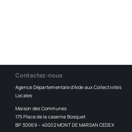
Contactez-nous
Agence Départementale d’Aide aux Collectivités
Locales
Maison des Communes
175 Place de la caserne Bosquet
BP 30069 – 40002 MONT DE MARSAN CEDEX