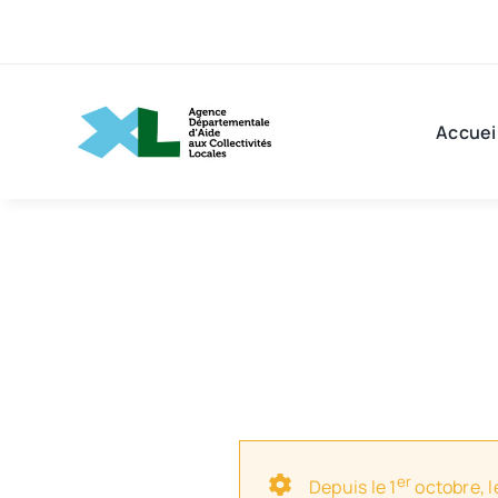
Passer
au
contenu
Accuei
er
Depuis le 1
octobre, l