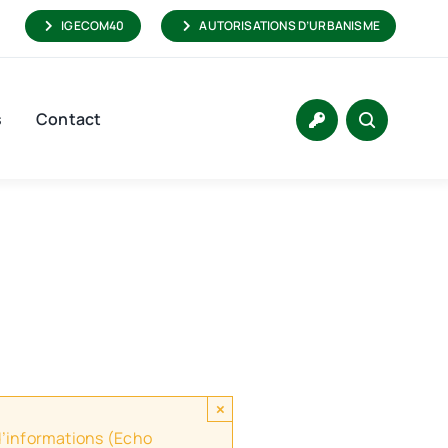
IGECOM40
AUTORISATIONS D’URBANISME
s
Contact
×
 d’informations (Echo