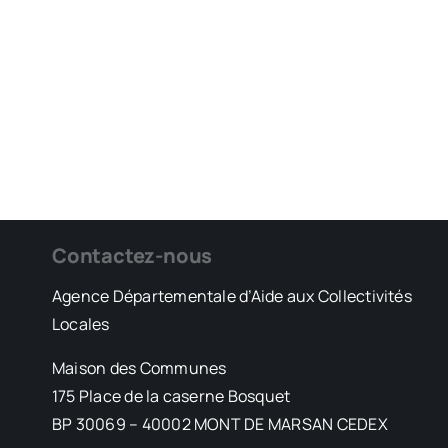
Contactez-nous
Agence Départementale d’Aide aux Collectivités
Locales
Maison des Communes
175 Place de la caserne Bosquet
BP 30069 – 40002 MONT DE MARSAN CEDEX