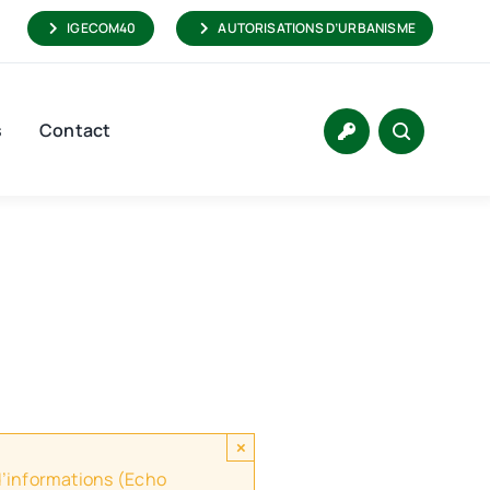
IGECOM40
AUTORISATIONS D’URBANISME
s
Contact
×
 d’informations (Echo