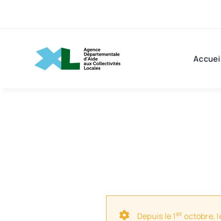
Passer
au
contenu
Accuei
er
Depuis le 1
octobre, l