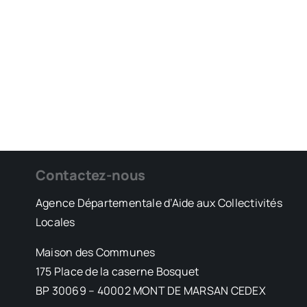
Contactez-nous
Agence Départementale d’Aide aux Collectivités
Locales
Maison des Communes
175 Place de la caserne Bosquet
BP 30069 – 40002 MONT DE MARSAN CEDEX