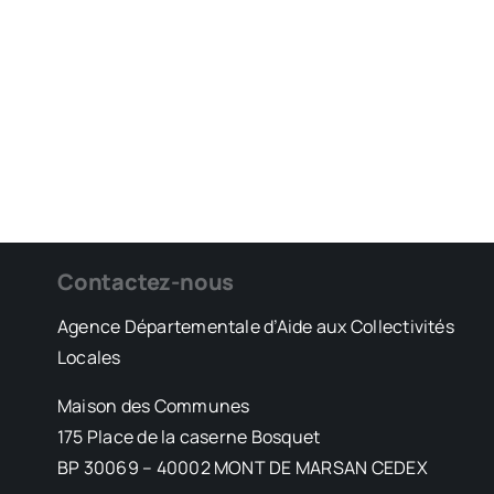
Contactez-nous
Agence Départementale d’Aide aux Collectivités
Locales
Maison des Communes
175 Place de la caserne Bosquet
BP 30069 – 40002 MONT DE MARSAN CEDEX