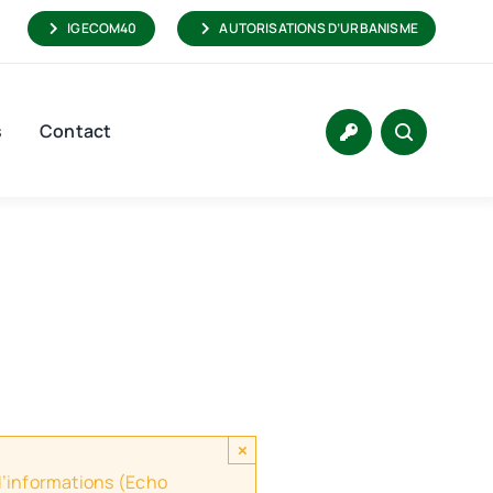
IGECOM40
AUTORISATIONS D’URBANISME
s
Contact
×
 d’informations (Echo