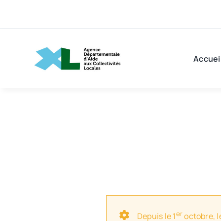
Passer
au
contenu
Accuei
er
Depuis le 1
octobre, l