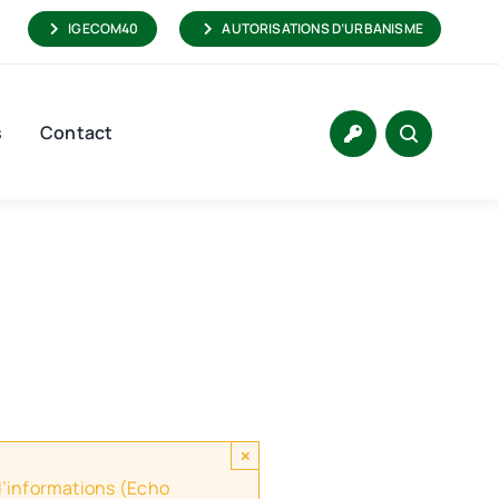
IGECOM40
AUTORISATIONS D’URBANISME
s
Contact
×
 d’informations (Echo