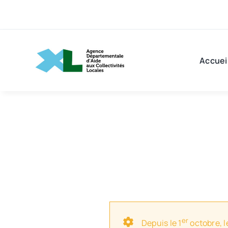
Passer
au
contenu
Accuei
er
Depuis le 1
octobre, l