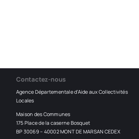
Contactez-nous
Agence Départementale d’Aide aux Collectivités
Locales
Maison des Communes
175 Place de la caserne Bosquet
BP 30069 – 40002 MONT DE MARSAN CEDEX