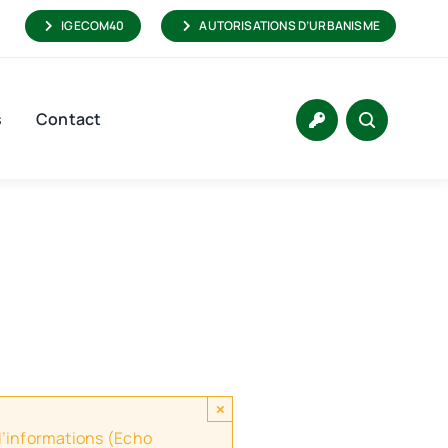
IGECOM40
AUTORISATIONS D’URBANISME
s
Contact
×
 d’informations (Echo