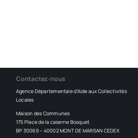
Contactez-nous
Agence Départementale d’Aide aux Collectivités
Locales
Maison des Communes
175 Place de la caserne Bosquet
BP 30069 – 40002 MONT DE MARSAN CEDEX