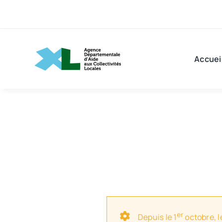
Passer
au
contenu
Accuei
er
Depuis le 1
octobre, l