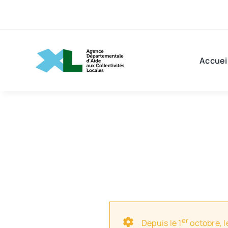
Passer
au
contenu
Accuei
er
Depuis le 1
octobre, l