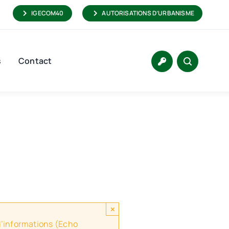
IGECOM40
AUTORISATIONS D’URBANISME
s
Contact
×
 d’informations (Echo