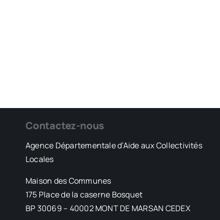
Contactez-nous
Agence Départementale d’Aide aux Collectivités
Locales
Maison des Communes
175 Place de la caserne Bosquet
BP 30069 – 40002 MONT DE MARSAN CEDEX