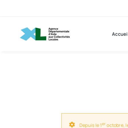
Passer
au
contenu
Accuei
er
Depuis le 1
octobre, l