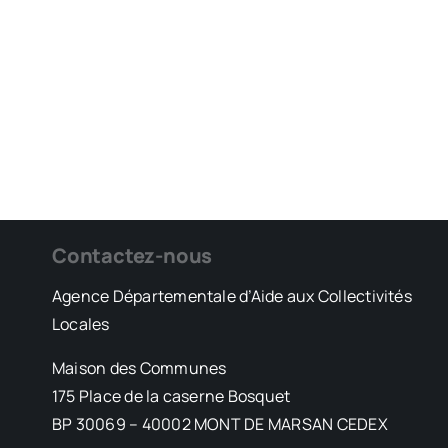
Contactez-nous
Agence Départementale d’Aide aux Collectivités
Locales
Maison des Communes
175 Place de la caserne Bosquet
BP 30069 – 40002 MONT DE MARSAN CEDEX