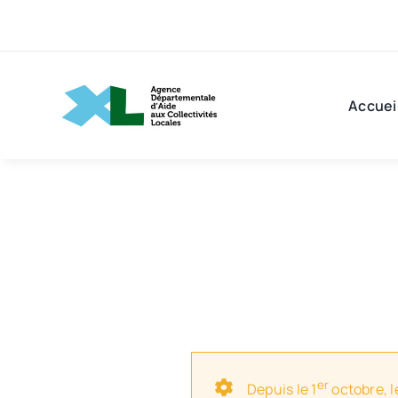
Passer
au
contenu
Accuei
er
Depuis le 1
octobre, l