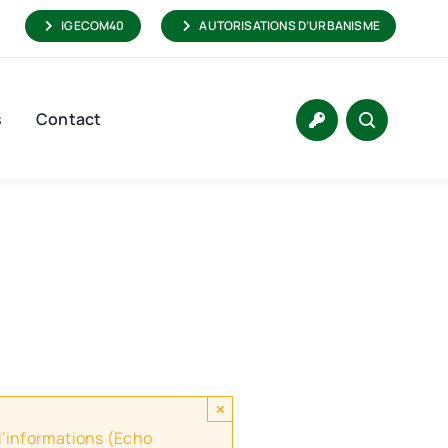
IGECOM40
AUTORISATIONS D’URBANISME
s
Contact
×
 d’informations (Echo