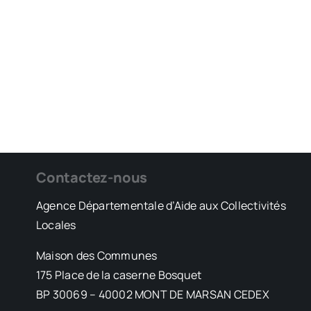
Contactez-nous
Agence Départementale d’Aide aux Collectivités
Locales
Maison des Communes
175 Place de la caserne Bosquet
BP 30069 – 40002 MONT DE MARSAN CEDEX