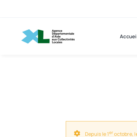
Passer
au
contenu
Accuei
er
Depuis le 1
octobre, l