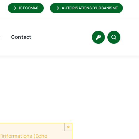
IGECOM40
AUTORISATIONS D’URBANISME
s
Contact
×
 d’informations (Echo