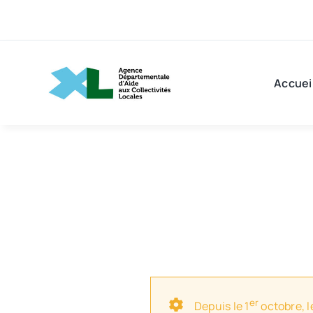
Passer
au
contenu
Accuei
er
Depuis le 1
octobre, l