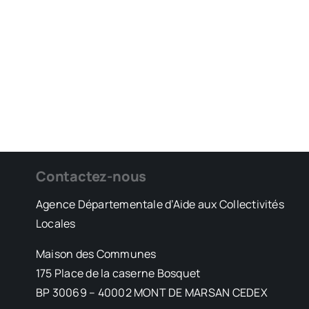
Contactez-nous
Agence Départementale d’Aide aux Collectivités
Locales
Maison des Communes
175 Place de la caserne Bosquet
BP 30069 – 40002 MONT DE MARSAN CEDEX