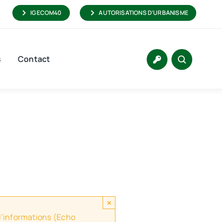
IGECOM40
AUTORISATIONS D’URBANISME
s
Contact
×
 d’informations (Echo