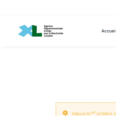
Passer
au
contenu
Accuei
er
Depuis le 1
octobre, l