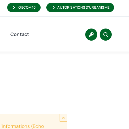
IGECOM40
AUTORISATIONS D’URBANISME
s
Contact
×
 d’informations (Echo