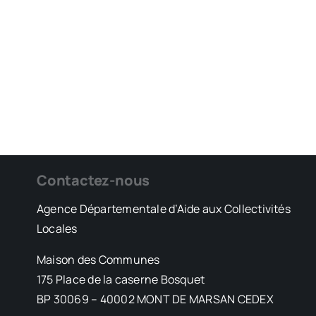
Contactez-nous
Agence Départementale d’Aide aux Collectivités
Locales
Maison des Communes
175 Place de la caserne Bosquet
BP 30069 – 40002 MONT DE MARSAN CEDEX