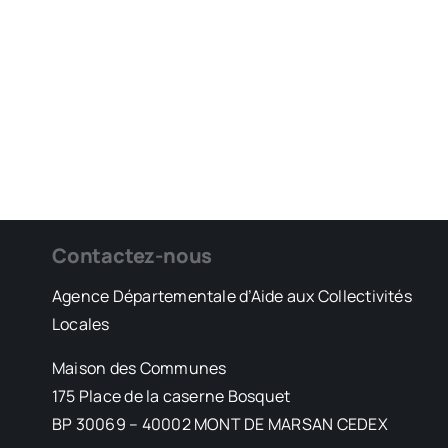
Contactez-nous
Agence Départementale d’Aide aux Collectivités
Locales
Maison des Communes
175 Place de la caserne Bosquet
BP 30069 – 40002 MONT DE MARSAN CEDEX