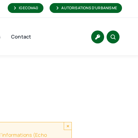
IGECOM40
AUTORISATIONS D’URBANISME
s
Contact
×
 d’informations (Echo