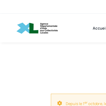
Passer
au
contenu
Accuei
er
Depuis le 1
octobre, l