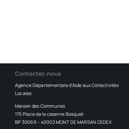
Contactez-nous
Agence Départementale d’Aide aux Collectivités
Locales
Maison des Communes
175 Place de la caserne Bosquet
BP 30069 – 40002 MONT DE MARSAN CEDEX