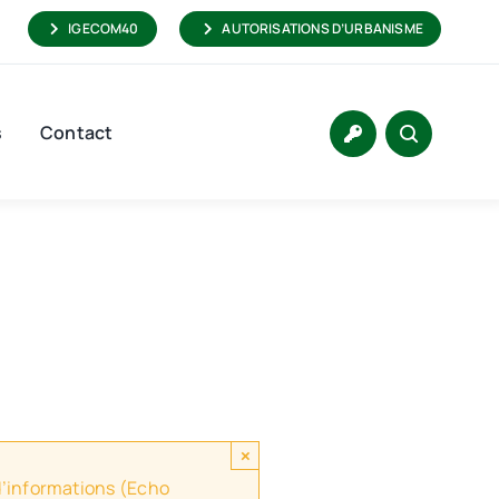
IGECOM40
AUTORISATIONS D’URBANISME
s
Contact
×
 d’informations (Echo