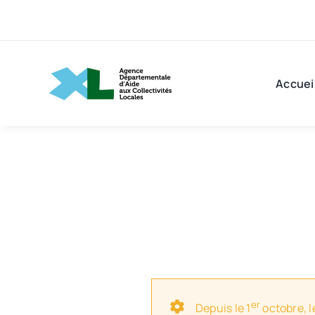
Passer
au
contenu
Accuei
er
Depuis le 1
octobre, l