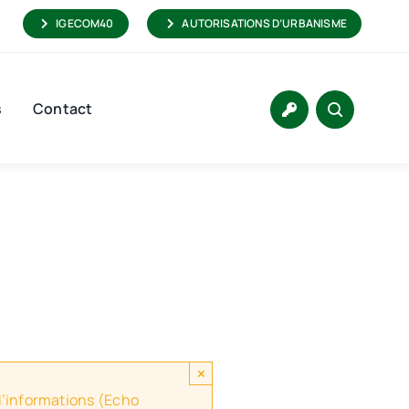
IGECOM40
AUTORISATIONS D’URBANISME
s
Contact
×
 d’informations (Echo