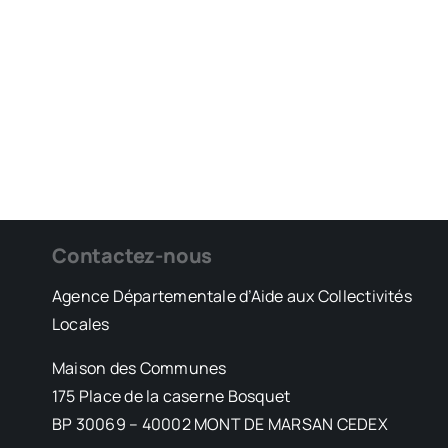
Contactez-nous
Agence Départementale d’Aide aux Collectivités
Locales
Maison des Communes
175 Place de la caserne Bosquet
BP 30069 – 40002 MONT DE MARSAN CEDEX