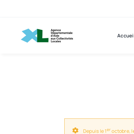
Passer
au
contenu
Accuei
er
Depuis le 1
octobre, l