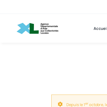
Passer
au
contenu
Accuei
er
Depuis le 1
octobre, l