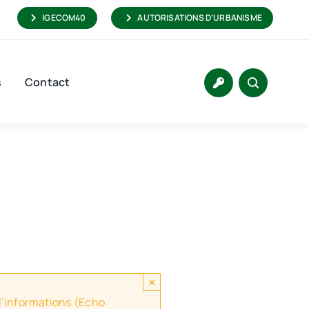
IGECOM40
AUTORISATIONS D’URBANISME
s
Contact
×
 d’informations (Echo