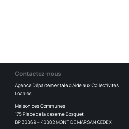
Contactez-nous
Agence Départementale d’Aide aux Collectivités
Locales
Maison des Communes
175 Place de la caserne Bosquet
BP 30069 – 40002 MONT DE MARSAN CEDEX