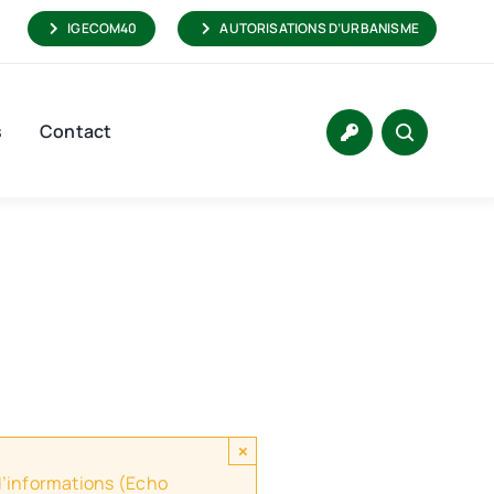
IGECOM40
AUTORISATIONS D’URBANISME
s
Contact
×
 d’informations (Echo