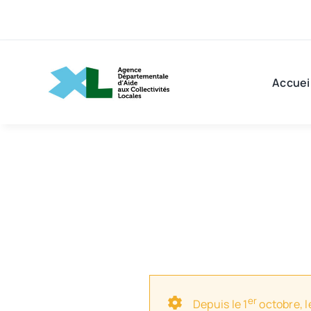
Passer
au
contenu
Accuei
er
Depuis le 1
octobre, l