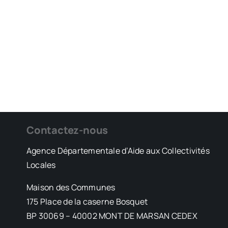
Contactez-nous
Agence Départementale d’Aide aux Collectivités
Locales
Maison des Communes
175 Place de la caserne Bosquet
BP 30069 – 40002 MONT DE MARSAN CEDEX