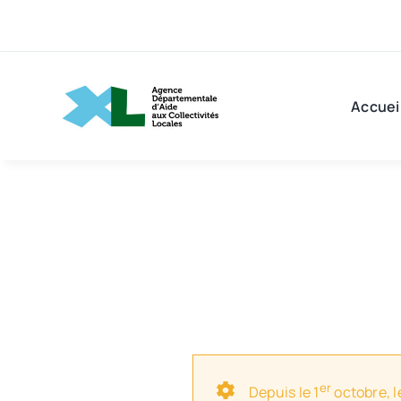
Passer
au
contenu
Accuei
er
Depuis le 1
octobre, l