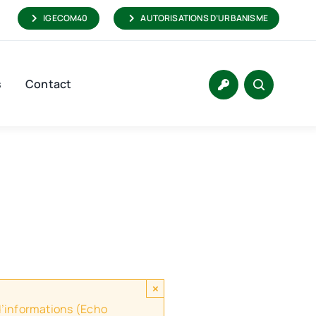
IGECOM40
AUTORISATIONS D’URBANISME
s
Contact
×
 d’informations (Echo