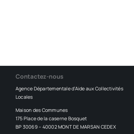
Contactez-nous
Agence Départementale d’Aide aux Collectivités
Locales
Maison des Communes
175 Place de la caserne Bosquet
BP 30069 – 40002 MONT DE MARSAN CEDEX