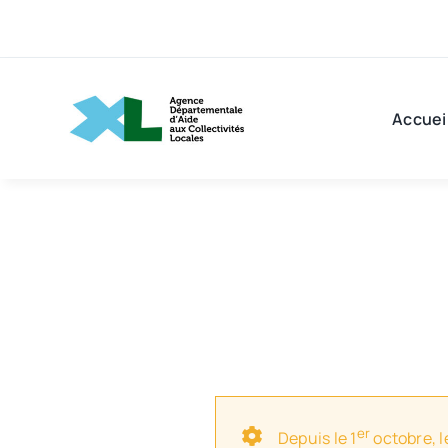
Passer
au
contenu
Accuei
er
Depuis le 1
octobre, l