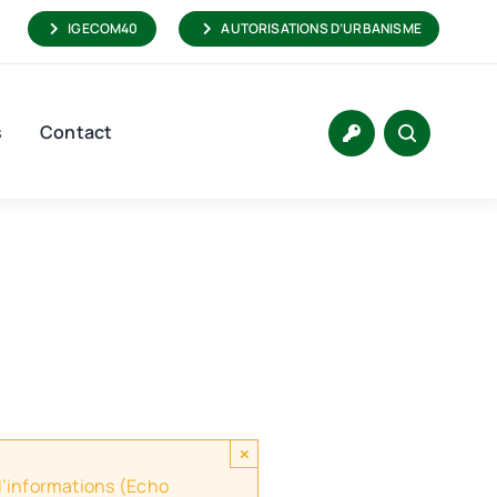
IGECOM40
AUTORISATIONS D’URBANISME
s
Contact
×
 d’informations (Echo