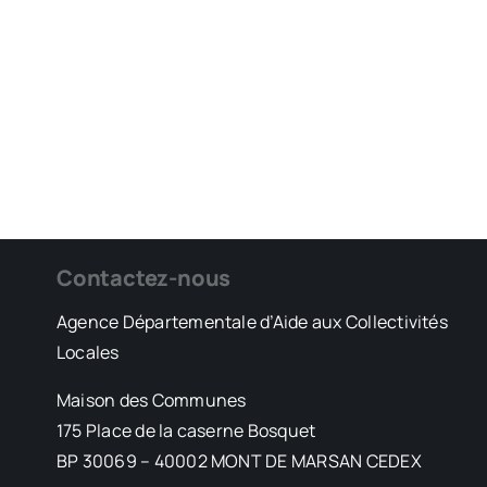
Contactez-nous
Agence Départementale d’Aide aux Collectivités
Locales
Maison des Communes
175 Place de la caserne Bosquet
BP 30069 – 40002 MONT DE MARSAN CEDEX