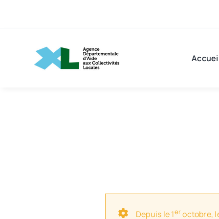
Passer
au
contenu
Accuei
er
Depuis le 1
octobre, l