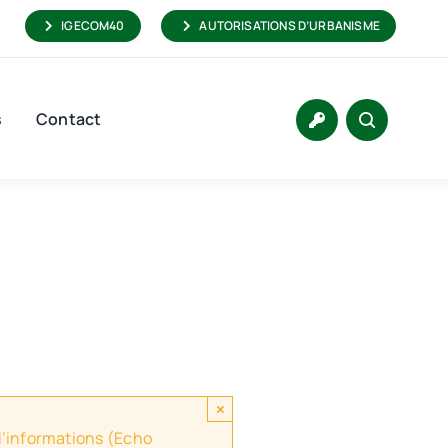
IGECOM40
AUTORISATIONS D’URBANISME
s
Contact
×
 d’informations (Echo