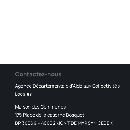
Contactez-nous
Agence Départementale d’Aide aux Collectivités
Locales
Maison des Communes
175 Place de la caserne Bosquet
BP 30069 – 40002 MONT DE MARSAN CEDEX