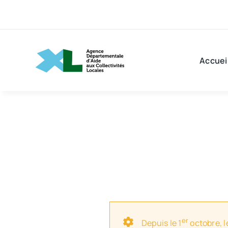
Passer
au
contenu
Accuei
er
Depuis le 1
octobre, l