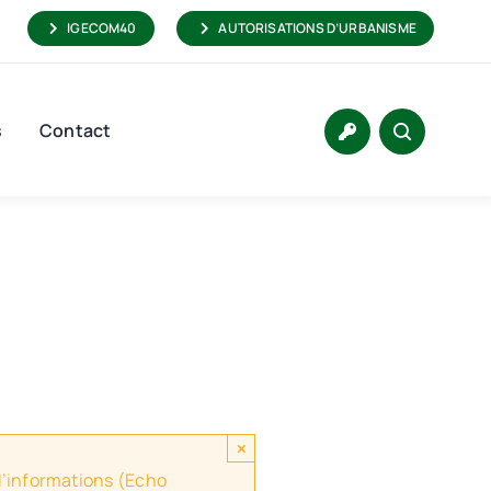
IGECOM40
AUTORISATIONS D’URBANISME
s
Contact
×
 d’informations (Echo