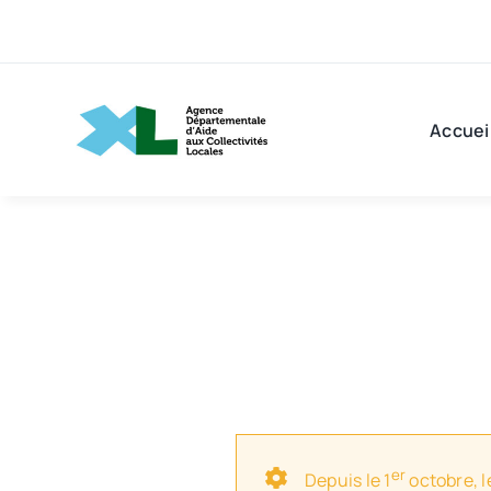
Passer
au
contenu
Accuei
er
Depuis le 1
octobre, l