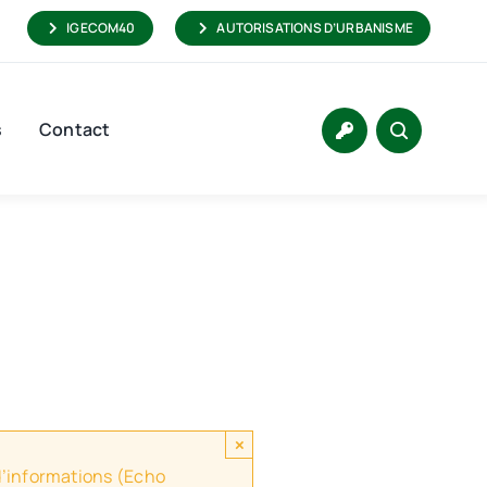
IGECOM40
AUTORISATIONS D’URBANISME
s
Contact
×
 d’informations (Echo