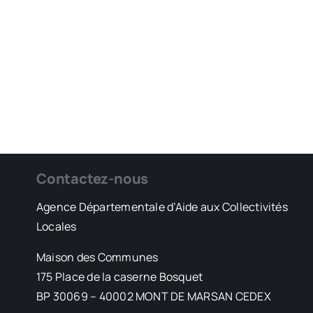
Contactez-nous
Agence Départementale d’Aide aux Collectivités
Locales
Maison des Communes
175 Place de la caserne Bosquet
BP 30069 – 40002 MONT DE MARSAN CEDEX