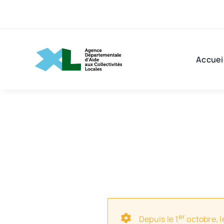
Passer
au
contenu
Accuei
er
Depuis le 1
octobre, l