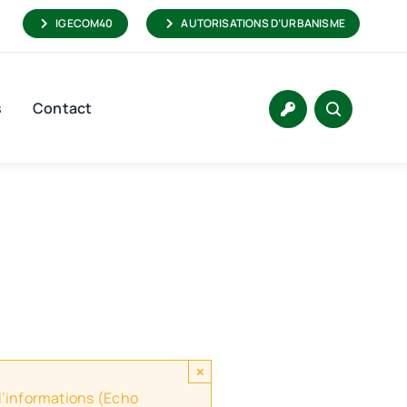
IGECOM40
AUTORISATIONS D’URBANISME
s
Contact
×
 d’informations (Echo