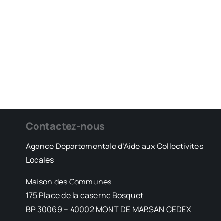
Contactez-nous
Agence Départementale d’Aide aux Collectivités
Locales
Maison des Communes
175 Place de la caserne Bosquet
BP 30069 – 40002 MONT DE MARSAN CEDEX