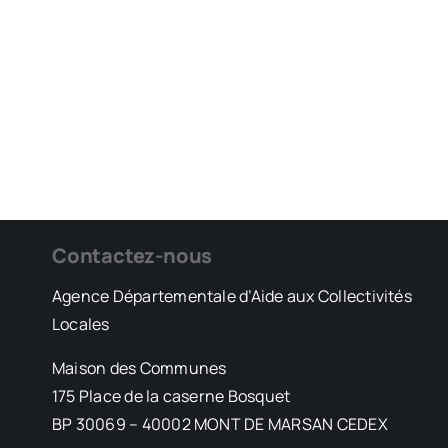
Contactez-nous
Agence Départementale d’Aide aux Collectivités
Locales
Maison des Communes
175 Place de la caserne Bosquet
BP 30069 – 40002 MONT DE MARSAN CEDEX