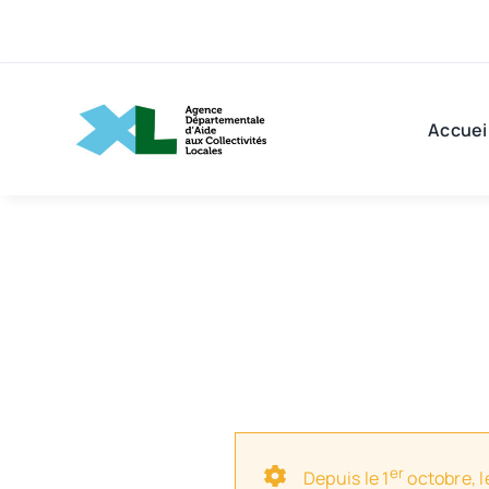
Passer
au
contenu
Accuei
er
Depuis le 1
octobre, l