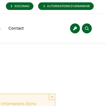
IGECOM40
AUTORISATIONS D’URBANISME
s
Contact
×
 d’informations (Echo