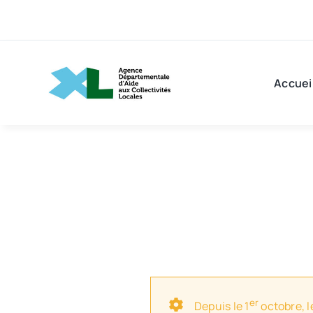
Passer
au
contenu
Accuei
er
Depuis le 1
octobre, l