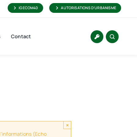
IGECOM40
AUTORISATIONS D’URBANISME
s
Contact
×
 d’informations (Echo