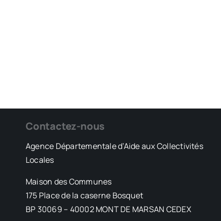
Contactez-nous
Agence Départementale d’Aide aux Collectivités
Locales
Maison des Communes
175 Place de la caserne Bosquet
BP 30069 – 40002 MONT DE MARSAN CEDEX